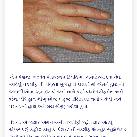
એક પેશન્ટ અત્યંત પીડાજનક સ્થિતિ માં અમારે ત્યાં દવા લેવા
આવેલું, તકલીફ ની તીવ્રતા ખુબ હતી, લક્ષણો માં એમને હાથ ની
આંગળીઓ માં ખુબ દુખાવો અને સાથે ઘણી વધારે સ્ટીફનેસ અને
જેના લીધે હાથ ની મુવમેન્ટ બહુજ રિસ્ટ્રિક્ટ થયી ગયેલી અને
પેશન્ટ નો હાથ અતિશય સોજી ગયેલો હતો.
પેશન્ટ એ જયારે અમને એની તકલીફો કહી ત્યારે એટલું
ચોક્કસપણે કહી શકાયું કે, પેશન્ટ ની તક્લીફ એક્યુટ રયુમેટોઇડ
આર્થરાઈટીસ ના ક્લીઅર કટ ઈન્ડિકેશન સુચવતુ હતું.