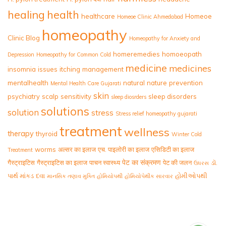
healing
health
healthcare
Homeoe
Homeoe Clinic Ahmedabad
homeopathy
Clinic Blog
Homeopathy for Anxiety and
homeremedies
homoeopath
Depression
Homeopathy for Common Cold
medicine
medicines
insomnia
issues
itching
management
mentalhealth
natural
nature
prevention
Mental Health Care Gujarati
skin
psychiatry
scalp
sensitivity
sleep disorders
sleep diosrders
solutions
solution
stress
Stress relief homeopathy gujarati
treatment
wellness
therapy
thyroid
Winter Cold
worms
अल्सर का इलाज
एच. पाइलोरी का इलाज
एसिडिटी का इलाज
Treatment
पेट का संक्रमण
गैस्ट्राइटिस
गैस्ट्राइटिस का इलाज
पाचन स्वास्थ्य
पेट की जलन
ડૉ.
ઉધરસ
પાર્થ માંકડ
દવા
હોમીઓપથી
માનસિક તણાવ મુક્તિ
હોમિયોપથી
હોમિયોપેથીક સારવાર