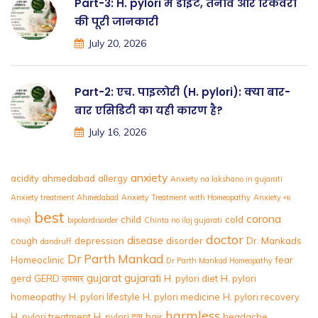
Part-3: H. pylori में डाइट, तनाव और रिकवरी
की पूरी जानकारी
July 20, 2026
Part-2: एच. पाइलोरी (H. pylori): क्या बार-
बार एसिडिटी का यही कारण है?
July 16, 2026
anxiety
acidity
ahmedabad
allergy
Anxiety na lakshano in gujarati
Anxiety treatment Ahmedabad
Anxiety Treatment with Homeopathy
Anxiety ના
best
corona
child
cold
લક્ષણો
bipolardisorder
Chinta no ilaj gujarati
doctor
disease
cough
depression
disorder
Dr. Mankads
dandruff
Dr Parth Mankad
Homeoclinic
fear
Dr Parth Mankad Homeopathy
gujarat
gujarati
gerd
GERD उपचार
H. pylori diet
H. pylori
homeopathy
H. pylori lifestyle
H. pylori medicine
H. pylori recovery
harmless
H. pylori treatment
H. pylori दवा
hair
headache