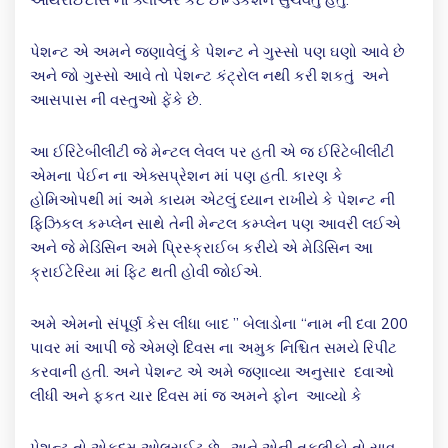
પેશન્ટ એ અમને જણાવેલું કે પેશન્ટ ને ગુસ્સો પણ ઘણો આવે છે
અને જો ગુસ્સો આવે તો પેશન્ટ કંટ્રોલ નથી કરી શકતું અને
આસપાસ ની વસ્તુઓ ફેંકે છે.
આ ઈરિટેબીલીટી જે મેન્ટલ લેવલ પર હતી એ જ ઈરિટેબીલીટી
એમના પેઈન ના એક્સપ્રેશન માં પણ હતી. કારણ કે
હોમિઓપથી માં અમે કાયમ એટલું ધ્યાન રાખીયે કે પેશન્ટ ની
ફિઝિકલ કમ્પ્લેન સાથે તેની મેન્ટલ કમ્પ્લેન પણ આવરી લઈએ
અને જે મેડિસિન અમે પ્રિસ્ક્રાઈબ કરીયે એ મેડિસિન આ
ક્રાઈટેરિયા માં ફિટ થતી હોવી જોઈએ.
અમે એમનો સંપૂર્ણ કેસ લીધા બાદ ” બેલાડોના “નામ ની દવા 200
પાવર માં આપી જે એમણે દિવસ ના અમુક નિશ્ચિત સમયે રિપીટ
કરવાની હતી. અને પેશન્ટ એ અમે જણાવ્યા અનુસાર દવાઓ
લીધી અને ફકત ચાર દિવસ માં જ અમને ફોન આવ્યો કે
પેશન્ટ તો એકદમ ઓલરાઈટ છે , અને એની તકલીફો તો સાવ