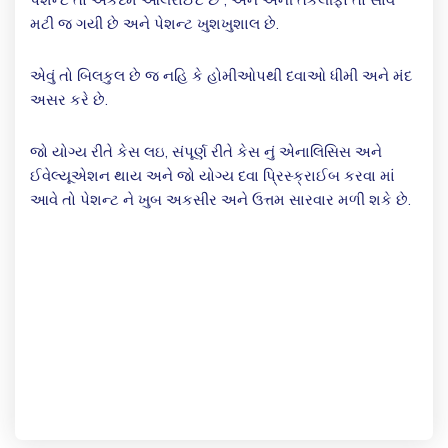
મટી જ ગયી છે અને પેશન્ટ ખુશખુશાલ છે.
એવું તો બિલકુલ છે જ નહિ કે હોમીઓપથી દવાઓ ધીમી અને મંદ
અસર કરે છે.
જો યોગ્ય રીતે કેસ લઇ, સંપૂર્ણ રીતે કેસ નું એનાલિસિસ અને
ઈવેલ્યૂએશન થાય અને જો યોગ્ય દવા પ્રિસ્ક્રાઈબ કરવા માં
આવે તો પેશન્ટ ને ખુબ અકસીર અને ઉત્તમ સારવાર મળી શકે છે.