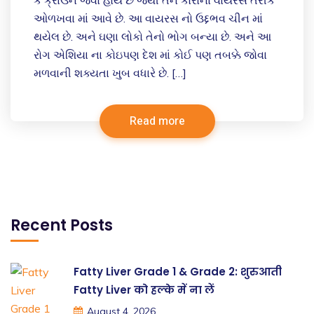
કે ક્રાઉન જેવો હોય છે જેથી તેને કોરોના વાયરસ તરીકે
ઓળખવા માં આવે છે. આ વાયરસ નો ઉદ્દભવ ચીન માં
થયેલ છે. અને ઘણા લોકો તેનો ભોગ બન્યા છે. અને આ
રોગ એશિયા ના કોઇપણ દેશ માં કોઈ પણ તબક્કે જોવા
મળવાની શક્યતા ખુબ વધારે છે. […]
Read more
Recent Posts
Fatty Liver Grade 1 & Grade 2: शुरुआती
Fatty Liver को हल्के में ना लें
August 4, 2026