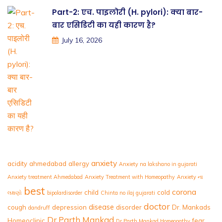
Part-2: एच. पाइलोरी (H. pylori): क्या बार-
बार एसिडिटी का यही कारण है?
July 16, 2026
anxiety
acidity
ahmedabad
allergy
Anxiety na lakshano in gujarati
Anxiety treatment Ahmedabad
Anxiety Treatment with Homeopathy
Anxiety ના
best
corona
child
cold
લક્ષણો
bipolardisorder
Chinta no ilaj gujarati
doctor
disease
cough
depression
disorder
Dr. Mankads
dandruff
Dr Parth Mankad
Homeoclinic
fear
Dr Parth Mankad Homeopathy