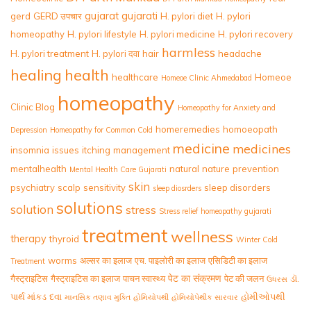
gujarat
gujarati
gerd
GERD उपचार
H. pylori diet
H. pylori
homeopathy
H. pylori lifestyle
H. pylori medicine
H. pylori recovery
harmless
H. pylori treatment
H. pylori दवा
hair
headache
healing
health
healthcare
Homeoe
Homeoe Clinic Ahmedabad
homeopathy
Clinic Blog
Homeopathy for Anxiety and
homeremedies
homoeopath
Depression
Homeopathy for Common Cold
medicine
medicines
insomnia
issues
itching
management
mentalhealth
natural
nature
prevention
Mental Health Care Gujarati
skin
psychiatry
scalp
sensitivity
sleep disorders
sleep diosrders
solutions
solution
stress
Stress relief homeopathy gujarati
treatment
wellness
therapy
thyroid
Winter Cold
worms
अल्सर का इलाज
एच. पाइलोरी का इलाज
एसिडिटी का इलाज
Treatment
पेट का संक्रमण
गैस्ट्राइटिस
गैस्ट्राइटिस का इलाज
पाचन स्वास्थ्य
पेट की जलन
ડૉ.
ઉધરસ
પાર્થ માંકડ
દવા
હોમીઓપથી
માનસિક તણાવ મુક્તિ
હોમિયોપથી
હોમિયોપેથીક સારવાર