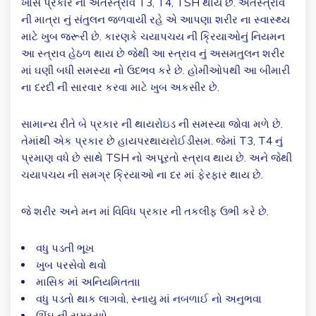
ખાસ પ્રકાર ના અંતસ્ત્રાવ T3, T4, TSH થાય છે. અંતસ્ત્રાવ
ની માત્રા નું સંતુલન જળવાયી રહે એ આપણા શરીર ના સ્વાસ્થ્ય
માટે ખુબ જરૂરી છે. કારણકે ચયાપચય ની ક્રિયાઓનું નિયમન
આ સ્ત્રાવ હેઠળ થાય છે જેથી આ સ્ત્રાવ નું અસમતુલન શરીર
માં ઘણી બધી સમસ્યા નો ઉદભવ કરે છે. હોમીઓપથી આ બીમારી
ના દરદી ની સારવાર કરવા માટે ખુબ અકસીર છે.
સામાન્ય રીતે બે પ્રકાર ની થાયરોઇડ ની સમસ્યા જોવા મળે છે.
તેમાંથી એક પ્રકાર છે હાયપરથાયરોઈડીસમ. જેમાં T3, T4 નું
પ્રમાણ વધે છે સાથે TSH નો અપૂરતો સ્ત્રાવ થાય છે. અને જેથી
ચયાપચય ની સમગ્ર ક્રિયાઓ ના દર માં ફેરફાર થાય છે.
જે શરીર અને મન માં વિવિધ પ્રકાર ની તકલીફ ઉભી કરે છે.
વધુ પડતી ભૂખ
ખુબ પરસેવો થવો
માસિક માં અનિયમિતતાા
વધુ પડતો થાક લાગવો, સ્નાયુ માં નબળાઈ નો અનુભવા
ઊંઘ ની સમસ્યાો