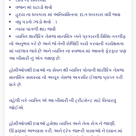
વજન માં ઘટાડો થવો
હૃદય ના ધબકારા માં અનિયમિતતા. દા.ત ધબકારા વધી જવા
વધુ પડતો ઝાડો થવો ા
ત્વચા પાતળી થઇ જવી
વ્યક્તિ શારીરિક તેમજ માનસિક બંને પ્રકારની વિવિધ તકલીફ
નો અનુભવ કરે છે અને જે તેની રોજિંદી કાર્ય કરવાની કાર્યક્ષમતા
માં બદલાવ લાવે છે અને વ્યક્તિ ના સ્વભાવ માં આવતો ફેરફાર પણ
આ બીમારી નું એક લક્ષણ છે.
હોમીઓપથી દવાઓ ના સેવન થી વ્યક્તિ પોતાની શારીરિક તેમજ
માનસિક સમસ્યા નો અચૂક તેમજ અકસીર ઈલાજ પ્રાપ્ત કરી
શકે છે.
વહેલી તકે વ્યક્તિ એ આ બીમારી ની ટ્રીટમેન્ટ માટે વિચારવું
જોઈએ.
હોમીઓપથી દવાઓ હમેશા વ્યક્તિ અને તેના રોગ ને જાણી,
ઊંડાણમાં અભ્યાસ કરી, અને દરેક જરૂરી પાસાઓ ને ધ્યાન માં