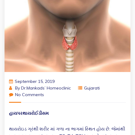
September 15, 2019
By
Dr.Mankads’ Homeoclinic
Gujarati
No Comments
હાયપરથાયરોઈડીસમ
થાયરોઇડ ગ્રંથી શરીર માં ગળા ના ભાગમાં સ્થિત હોય છે. જેમાંથી