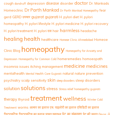
doctor
disease
cough
depression
disorder
Dr. Mankads
dandruff
Dr Parth Mankad
Homeoclinic
fear
Dr Parth Mankad Homeopathy
gujarat
gujarati
gerd
GERD उपचार
H. pylori diet
H. pylori
homeopathy
H. pylori lifestyle
H. pylori medicine
H. pylori recovery
harmless
H. pylori treatment
H. pylori दवा
hair
headache
healing
health
healthcare
Homeoe
Homeoe Clinic Ahmedabad
homeopathy
Clinic Blog
Homeopathy for Anxiety and
homeremedies
homoeopath
Depression
Homeopathy for Common Cold
medicine
medicines
insomnia
issues
itching
management
mentalhealth
natural
nature
prevention
Mental Health Care Gujarati
skin
psychiatry
scalp
sensitivity
sleep disorders
sleep diosrders
solutions
solution
stress
Stress relief homeopathy gujarati
treatment
wellness
therapy
thyroid
Winter Cold
worms
अल्सर का इलाज
एच. पाइलोरी का इलाज
एसिडिटी का इलाज
Treatment
पेट का संक्रमण
गैस्ट्राइटिस
गैस्ट्राइटिस का इलाज
पाचन स्वास्थ्य
पेट की जलन
ડૉ.
ઉધરસ