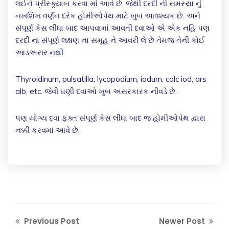
લઈને પ્રીસ્ક્ર્યાબ કરવા માં આવે છે. જેથી દરદી ની સમસ્યા નું
નખશિખ વર્ણન દરેક હોમીઓપેથ માટે ખુબ આવશ્યક છે. અને
સંપૂર્ણ કેસ લીધા બાદ આપવામાં આવતી દવાઓ એ એક નહિ પણ
દરદી ના સંપૂર્ણ લક્ષણ ના સમૂહ ને આવરી લે છે તેમજ તેની કોઈ
આડઅસર નથી.
Thyroidinum, pulsatilla, lycopodium, iodum, calc iod, ars
alb, etc. જેવી ઘણી દવાઓ ખુબ અસરકારક નીવડે છે.
પણ યોગ્ય દવા ફક્ત સંપૂર્ણ કેસ લીધા બાદ જ હોમીઓપેથ દ્વારા
નક્કી કરવમાં આવે છે.
Previous Post
Newer Post