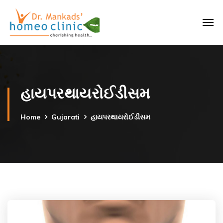
હાયપરથાયરોઈડીસમ
Home
Gujarati
હાયપરથાયરોઈડીસમ