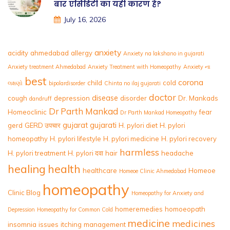
बार एसिडिटी का यही कारण है?
July 16, 2026
anxiety
acidity
ahmedabad
allergy
Anxiety na lakshano in gujarati
Anxiety treatment Ahmedabad
Anxiety Treatment with Homeopathy
Anxiety ના
best
corona
child
cold
લક્ષણો
bipolardisorder
Chinta no ilaj gujarati
doctor
disease
cough
depression
disorder
Dr. Mankads
dandruff
Dr Parth Mankad
Homeoclinic
fear
Dr Parth Mankad Homeopathy
gujarat
gujarati
gerd
GERD उपचार
H. pylori diet
H. pylori
homeopathy
H. pylori lifestyle
H. pylori medicine
H. pylori recovery
harmless
H. pylori treatment
H. pylori दवा
hair
headache
healing
health
healthcare
Homeoe
Homeoe Clinic Ahmedabad
homeopathy
Clinic Blog
Homeopathy for Anxiety and
homeremedies
homoeopath
Depression
Homeopathy for Common Cold
medicine
medicines
insomnia
issues
itching
management