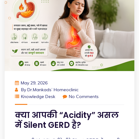
May 29, 2026
By
Dr.Mankads’ Homeoclinic
Knowledge Desk
No Comments
क्या आपकी “Acidity” असल
में Silent GERD है?