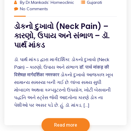
By
Dr.Mankads’ Homeoclinic
Gujarati
No Comments
ડોકનો દુખાવો (Neck Pain) –
કારણો, ઉપાય અને સંભાળ – ડૉ.
પાર્થ માંકડ
ડૉ. પાર્થ માંકડ દ્વારા માર્ગદર્શિકા: ડોકનો દુખાવો (Neck
Pain) – કારણો, ઉપાય અને સંભાળ डॉ. पार्थ मांकड़ की
विशेषज्ञ मार्गदर्शिका नमस्कार ડોકનો દુખાવો આજકાલ ખૂબ
સામાન્ય સમસ્યા બની ગઈ છે. લાંબા સમય સુધી
મોબાઇલ અથવા કમ્પ્યુટરનો ઉપયોગ, ખોટી બેસવાની
પદ્ધતિ અને સ્ટ્રેસ જેવી આદતોના કારણે ડોક ના
પેશીઓ પર અસર પડે છે. હું, ડૉ. માંકડ, […]
Read more