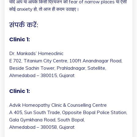
यदि आप या आपके किसी प्रियजन को fear of narrow places या ऐसी
कोई anxiety हो, तो आज ही कदम उठाइए।
संपर्क करें:
Clinic 1:
Dr. Mankads’ Homeoclinic
E 702, Titanium City Centre, 100ft Anandnagar Road,
Beside Sachin Tower, Prahladnagar, Satellite,
Ahmedabad – 380015, Gujarat
Clinic 1:
Advik Homeopathy Clinic & Counselling Centre
A 405, Sun South Trade, Opposite Bopal Police Station,
Gala Gymkhana Road, South Bopal,
Ahmedabad – 380058, Gujarat