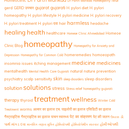
Homeoclinic
fear
Dr Parth Mankad Homeopathy
gujarat
gujarati
gerd
GERD उपचार
H. pylori diet
H. pylori
homeopathy
H. pylori lifestyle
H. pylori medicine
H. pylori recovery
harmless
H. pylori treatment
H. pylori दवा
hair
headache
healing
health
healthcare
Homeoe
Homeoe Clinic Ahmedabad
homeopathy
Clinic Blog
Homeopathy for Anxiety and
homeremedies
homoeopath
Depression
Homeopathy for Common Cold
medicine
medicines
insomnia
issues
itching
management
mentalhealth
natural
nature
prevention
Mental Health Care Gujarati
skin
psychiatry
scalp
sensitivity
sleep disorders
sleep diosrders
solutions
solution
stress
Stress relief homeopathy gujarati
treatment
wellness
therapy
thyroid
Winter Cold
worms
अल्सर का इलाज
एच. पाइलोरी का इलाज
एसिडिटी का इलाज
Treatment
पेट का संक्रमण
गैस्ट्राइटिस
गैस्ट्राइटिस का इलाज
पाचन स्वास्थ्य
पेट की जलन
ડૉ.
ઉધરસ
પાર્થ માંકડ
દવા
હોમીઓપથી
માનસિક તણાવ મુક્તિ
હોમિયોપથી
હોમિયોપેથીક સારવાર