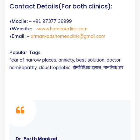
Contact Details(For both clinics):
•
Mobile:
– +91 97377 36999
•
Website:
–
www.homeoeclinic.com
•
Email:
–
drmankadshomeoclinic@gmail.com
Popular Tags
fear of narrow places, anxiety, best solution, doctor,
homeopathy, claustrophobia, होम्योपैथिक इलाज, मानसिक डर
Dr. Parth Mankad