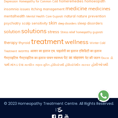
homeremedies
homoeopath
Depression
Homeopathy for Common Cold
medicine
medicines
insomnia
issues
itching
management
mentalhealth
natural
nature
prevention
Mental Health Care Gujarati
skin
psychiatry
scalp
sensitivity
sleep disorders
sleep diosrders
solutions
solution
stress
Stress relief homeopathy gujarati
treatment
wellness
therapy
thyroid
Winter Cold
worms
अल्सर का इलाज
एच. पाइलोरी का इलाज
एसिडिटी का इलाज
Treatment
पेट का संक्रमण
गैस्ट्राइटिस
गैस्ट्राइटिस का इलाज
पाचन स्वास्थ्य
पेट की जलन
ડૉ.
ઉધરસ
પાર્થ માંકડ
દવા
હોમીઓપથી
માનસિક તણાવ મુક્તિ
હોમિયોપથી
હોમિયોપેથીક સારવાર
© 2023 Homeopathy Treatment Centre. All Rights Reserved.
|