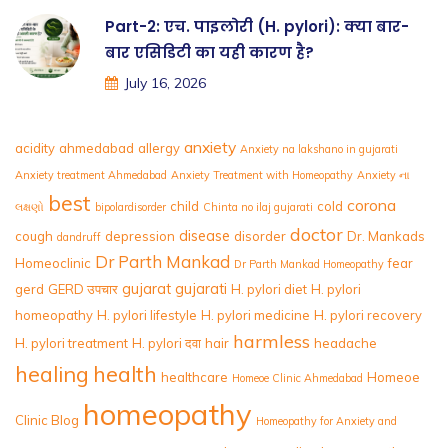
Part-2: एच. पाइलोरी (H. pylori): क्या बार-
बार एसिडिटी का यही कारण है?
July 16, 2026
anxiety
acidity
ahmedabad
allergy
Anxiety na lakshano in gujarati
Anxiety treatment Ahmedabad
Anxiety Treatment with Homeopathy
Anxiety ના
best
corona
child
cold
લક્ષણો
bipolardisorder
Chinta no ilaj gujarati
doctor
disease
cough
depression
disorder
Dr. Mankads
dandruff
Dr Parth Mankad
Homeoclinic
fear
Dr Parth Mankad Homeopathy
gujarat
gujarati
gerd
GERD उपचार
H. pylori diet
H. pylori
homeopathy
H. pylori lifestyle
H. pylori medicine
H. pylori recovery
harmless
H. pylori treatment
H. pylori दवा
hair
headache
healing
health
healthcare
Homeoe
Homeoe Clinic Ahmedabad
homeopathy
Clinic Blog
Homeopathy for Anxiety and