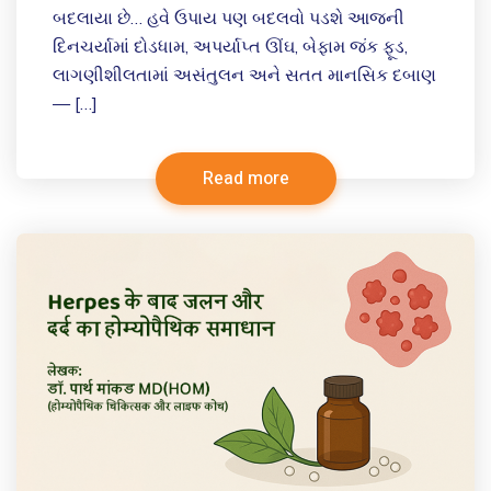
બદલાયા છે… હવે ઉપાય પણ બદલવો પડશે આજની
દિનચર્યામાં દોડધામ, અપર્યાપ્ત ઊંઘ, બેફામ જંક ફૂડ,
લાગણીશીલતામાં અસંતુલન અને સતત માનસિક દબાણ
— […]
Read more