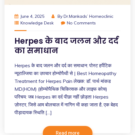
June 4, 2025
By
Dr.Mankads’ Homeoclinic
Knowledge Desk
No Comments
Herpes के बाद जलन और दर्द
का समाधान
Herpes के बाद जलन और दर्द का समाधान: पोस्ट हर्पेटिक
न्यूराल्जिया का उपचार होम्योपैथी से | Best Homeopathy
Treatment for Herpes Pain लेखक: डॉ. पार्थ मांकड
MD(HOM) (होम्योपैथिक चिकित्सक और लाइफ कोच)
परिचय: जब Herpes का दर्द पीछा नहीं छोड़ता Herpes
ज़ोस्टर, जिसे आम बोलचाल में नागिन भी कहा जाता है, एक बेहद
पीड़ादायक स्थिति […]
Read more