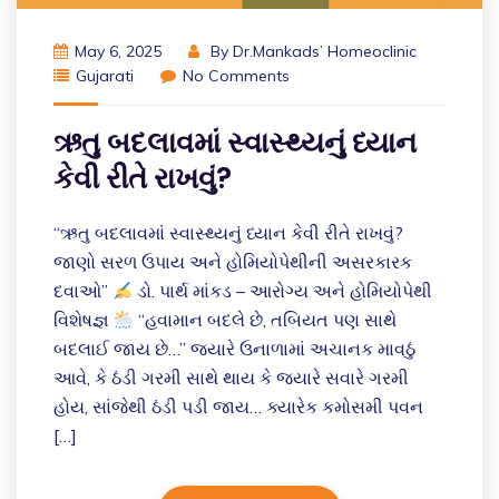
May 6, 2025
By
Dr.Mankads’ Homeoclinic
Gujarati
No Comments
ઋતુ બદલાવમાં સ્વાસ્થ્યનું ધ્યાન
કેવી રીતે રાખવું?
“ઋતુ બદલાવમાં સ્વાસ્થ્યનું ધ્યાન કેવી રીતે રાખવું?
જાણો સરળ ઉપાય અને હોમિયોપેથીની અસરકારક
દવાઓ”
ડો. પાર્થ માંકડ – આરોગ્ય અને હોમિયોપેથી
વિશેષજ્ઞ
“હવામાન બદલે છે, તબિયત પણ સાથે
બદલાઈ જાય છે…” જ્યારે ઉનાળામાં અચાનક માવઠું
આવે, કે ઠંડી ગરમી સાથે થાય કે જ્યારે સવારે ગરમી
હોય, સાંજેથી ઠંડી પડી જાય… ક્યારેક કમોસમી પવન
[…]