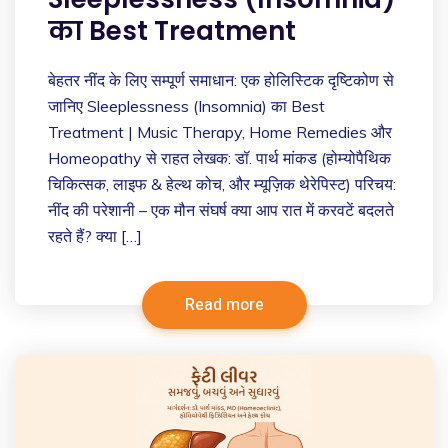
का Best Treatment
बेहतर नींद के लिए सम्पूर्ण समाधान: एक होलिस्टिक दृष्टिकोण से
जानिए Sleeplessness (Insomnia) का Best
Treatment | Music Therapy, Home Remedies और
Homeopathy से राहत लेखक: डॉ. पार्थ मांकड (होम्योपैथिक
चिकित्सक, लाइफ & हेल्थ कोच, और म्यूज़िक थेरेपिस्ट) परिचय:
नींद की परेशानी – एक मौन संघर्ष क्या आप रात में करवटें बदलते
रहते हैं? क्या […]
Read more