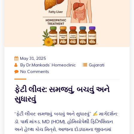
May 31, 2025
By
Dr.Mankads’ Homeoclinic
Gujarati
No Comments
ફેટી લીવર: સમજવું, બચવું અને
સુધારવું
“ફેટી લીવર: સમજવું, બચવું અને સુધારવું”
માર્ગદર્શન:
ડૉ. પાર્થ માંકડ, MD (HOM), હોમિયોપેથી ફિઝિશિયન
અને હેલ્થ કોચ મિત્રો, આજના દોડધામના જીવનમાં