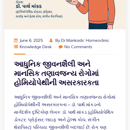
June 6, 2025
By
Dr.Mankads’ Homeoclinic
Knowledge Desk
No Comments
આધુનિક જીવનશૈલી અને
માનસિક તણાવજન્ય રોગોમાં
હોમિયોપેથીની અસરકારકતા
આધુનિક જીવનશૈલી અને માનસિક તણાવજન્ય રોગોમાં
હોમિયોપેથીની અસરકારકતા – ડૉ. પાર્થ માંકડનો
માર્ગદર્શક દૃષ્ટિકોણ લેખક: ડૉ. પાર્થ માંકડ (હોમિયોપેથિક
ડોકટર, પ્રોફેસર, લાઇફ અને હેલ્થ કોચ, સંગીત
થેરાપિસ્ટ) પરિચય: જીવનશૈલી બદલાઈ છે, રોગ પણ