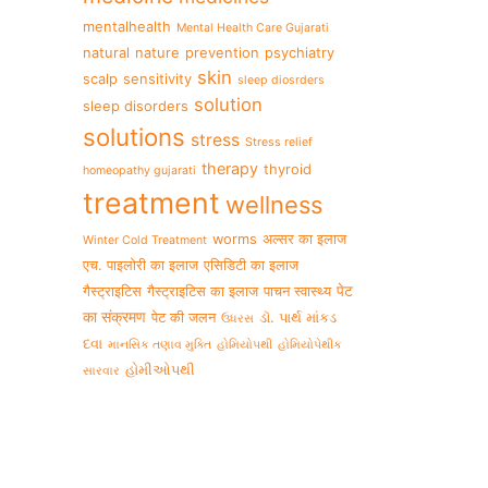
mentalhealth
Mental Health Care Gujarati
natural
nature
prevention
psychiatry
skin
scalp
sensitivity
sleep diosrders
solution
sleep disorders
solutions
stress
Stress relief
therapy
thyroid
homeopathy gujarati
treatment
wellness
worms
अल्सर का इलाज
Winter Cold Treatment
एच. पाइलोरी का इलाज
एसिडिटी का इलाज
पेट
गैस्ट्राइटिस
गैस्ट्राइटिस का इलाज
पाचन स्वास्थ्य
का संक्रमण
पेट की जलन
ડૉ. પાર્થ માંકડ
ઉધરસ
દવા
માનસિક તણાવ મુક્તિ
હોમિયોપથી
હોમિયોપેથીક
હોમીઓપથી
સારવાર