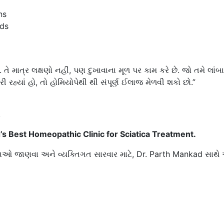
ns
eds
ે. તે માત્ર લક્ષણો નહીં, પણ દુખાવાના મૂળ પર કામ કરે છે. જો તમે લાંબા
્યાં હો, તો હોમિયોપેથી થી સંપૂર્ણ ઈલાજ મેળવી શકો છો.”
!
 Best Homeopathic Clinic for Sciatica Treatment.
ી દવાઓ જાણવા અને વ્યક્તિગત સારવાર માટે, Dr. Parth Mankad સાથ