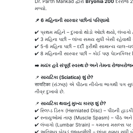
Dr. Parth Mankad દ્વારા
Bryonia 200
દરરોજ 2 
મળ્યો.
📌 6 મહિનાની સારવાર પછીનાં પરિણામો
✔ પ્રથમ મહિને – દુખાવો થોડો ઓછો થયો, લંબાગો 
✔ 3 મહિના પછી – લાંબા સમય સુધી બેસી રહેવાથ
✔ 5-6 મહિના પછી – દર્દી ફરીથી સામાન્ય ચાલ-
✔ 8 મહિનાની સારવાર પછી – કોઈ પણ પેઇનકિલર વ
➡️ મયંક હવે સંપૂર્ણ સ્વસ્થ છે અને તેમના રોજબરોજ
📌
સાયટિકા (Sciatica) શું છે?
सायटिका (રાંઝણ) એ પીઠના નીચેના ભાગથી પગ સુધ
તીવ્ર દુખાવો છે.
📌
સાયટિકા થવાનું મુખ્ય કારણ શું છે?
✔ સ્લિપ્ડ ડિસ્ક (Herniated Disc) – પીઠની હા
✔ સ્નાયુઓમાં તાણ (Muscle Spasm) – પીઠ અને
✔ લંબાગો (Lumbar Strain) – કમરના મસલ્સ પર
✔ અતિશય બેઠાડૂં જીવનશૈલી – લાંબા સમય સુધી બેસ