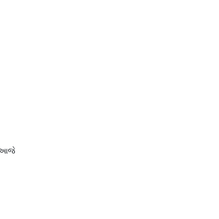
ે આજે