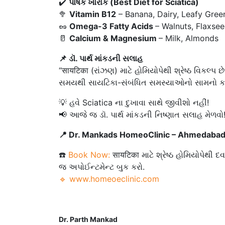
✔️
પોષક ખોરાક (Best Diet for Sciatica)
🥦
Vitamin B12
– Banana, Dairy, Leafy Gree
🥜
Omega-3 Fatty Acids
– Walnuts, Flaxse
🥛
Calcium & Magnesium
– Milk, Almonds
📌 ડૉ. પાર્થ માંકડની સલાહ
“सायटिका (રાંઝણ) માટે હોમિયોપેથી શ્રેષ્ઠ વિકલ્પ છ
સમયથી સાયટિકા-સંબંધિત સમસ્યાઓનો સામનો કરી રહ
💡 હવે Sciatica ના દુખાવા સાથે જીવીશો નહીં!
📢 આજે જ ડૉ. પાર્થ માંકડની નિષ્ણાત સલાહ મેળવો
📍 Dr. Mankads HomeoClinic – Ahmedabad’s
☎️
Book Now:
सायटिका માટે શ્રેષ્ઠ હોમિયોપેથ
જ અપોઈન્ટમેન્ટ બુક કરો.
🔹 www.homeoeclinic.com
Dr. Parth Mankad