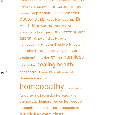
child
વા
Anxiety ના લક્ષણો
bipolardisorder
corona
cold
cough
Chinta no ilaj gujarati
disease
depression
disorder
dandruff
doctor
Dr
Dr. Mankads Homeoclinic
Parth Mankad
Dr Parth Mankad
gujarat
fear
gerd
GERD उपचार
Homeopathy
gujarati
H. pylori diet
H. pylori
homeopathy
H. pylori lifestyle
H. pylori
medicine
H. pylori recovery
H. pylori
harmless
treatment
H. pylori दवा
hair
healing
health
headache
healthcare
 થતો
Homeoe Clinic Ahmedabad
Homeoe Clinic Blog
homeopathy
Homeopathy
for Anxiety and Depression
Homeopathy for
homeremedies
homoeopath
Common Cold
insomnia
issues
itching
management
medicine
medicines