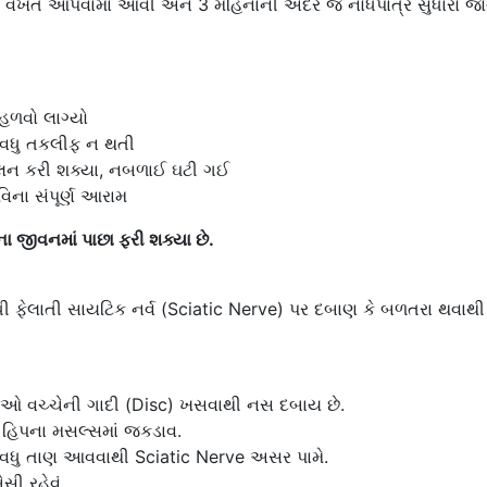
વખત આપવામાં આવી અને 3 મહિનાની અંદર જ નોંધપાત્ર સુધારો જો
હળવો લાગ્યો
ી વધુ તકલીફ ન થતી
ચલન કરી શક્યા, નબળાઈ ઘટી ગઈ
િના સંપૂર્ણ આરામ
ના જીવનમાં પાછા ફરી શક્યા છે.
ી ફેલાતી સાયટિક નર્વ (Sciatic Nerve) પર દબાણ કે બળતરા થવાથી
ડકીઓ વચ્ચેની ગાદી (Disc) ખસવાથી નસ દબાય છે.
 હિપના મસલ્સમાં જકડાવ.
 વધુ તાણ આવવાથી Sciatic Nerve અસર પામે.
ી રહેવું