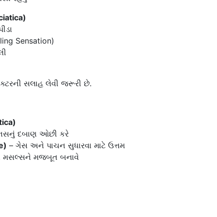
iatica)
પીડા
ing Sensation)
લી
્ટરની સલાહ લેવી જરૂરી છે.
tica)
નસનું દબાણ ઓછી કરે
e)
– ગેસ અને પાચન સુધારવા માટે ઉત્તમ
ા મસલ્સને મજબૂત બનાવે