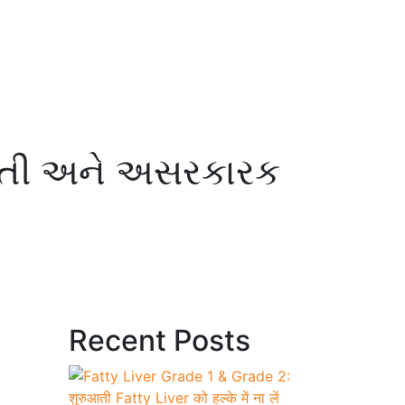
ુદરતી અને અસરકારક
Recent Posts