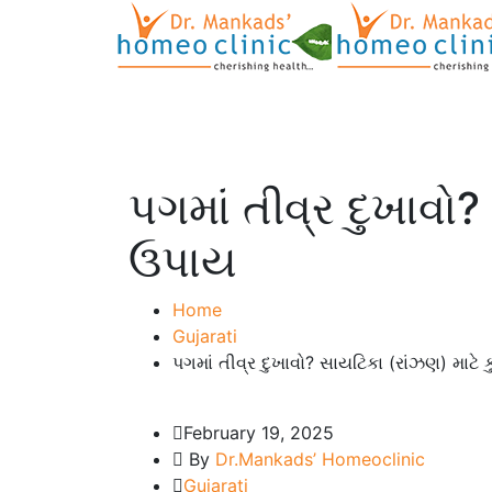
પગમાં તીવ્ર દુખાવ
ઉપાય
Home
Gujarati
પગમાં તીવ્ર દુખાવો? સાયટિકા (રાંઝણ) મા
February 19, 2025
By
Dr.Mankads’ Homeoclinic
Gujarati