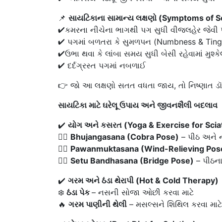
📌
સાયટિકાના સામાન્ય લક્ષણો (Symptoms of Sc
✔કમરના નીચેના ભાગથી પગ સુધી વીજલહેર જેવી 
✔ પગમાં બળતરા કે સુમળપન (Numbness & Tingl
✔ઉભા થવા કે લાંબા સમય સુધી બેસી રહેવામાં મુશ્કે
✔ દર્દગ્રસ્ત પગમાં નબળાઈ
👉 જો આ લક્ષણો સતત વધતા જાય, તો નિષ્ણાત ડૉક
સાયટિકા માટે ઘરેલૂ ઉપાય અને જીવનશૈલી બદલાવ
✔️
યોગ અને કસરત (Yoga & Exercise for Scia
🧘‍♂️
Bhujangasana (Cobra Pose)
– પીઠ અને 
🧘‍♂️
Pawanmuktasana (Wind-Relieving Pos
🧘‍♂️
Setu Bandhasana (Bridge Pose)
– પીઠન
✔️
ગરમ અને ઠંડા થેરાપી (Hot & Cold Therapy)
❄️
ઠંડા પેક
– નસની સોજા ઓછી કરવા માટે
🔥
ગરમ પાણીની થેલી
– મસલ્સને શિથિલ કરવા માટે