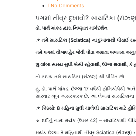
No Comments
પગમાં તીવ્ર દુખાવો? સાયટિકા (રાં
ડૉ. પાર્થ માંકડ દ્વારા નિષ્ણાત માર્ગદર્શન
📌
તમે સાયટિકા (Sciatica) ના દુખાવાથી પીડાઈ રહ્ય
તમે પગમાં વીજલહેર જેવી પીડા અથવા બળતરા અનુ
શુ લાંબા સમય સુધી બેસી રહેવાથી, ઊભા થવાથી, ક
તો કદાચ તમે સાયટિકા (રાંઝણ) થી પીડિત છો.
હું, ડૉ. પાર્થ માંકડ, છેલ્લા 17 વર્ષથી હોમિયોપેથી 
સારવાર ખૂબ અસરકારક છે. આ લેખમાં સાયટિકાના લક્
📌
કિસ્સો: 8 મહિના સુધી ચાલેલી સાયટિકા માટે હોમ
🔹 દર્દીનું નામ: મયંક (ઉંમર 42) – સાયટિકાથી પી
મયંક છેલ્લા 8 મહિનાથી તીવ્ર Sciatica (રાંઝણ) 