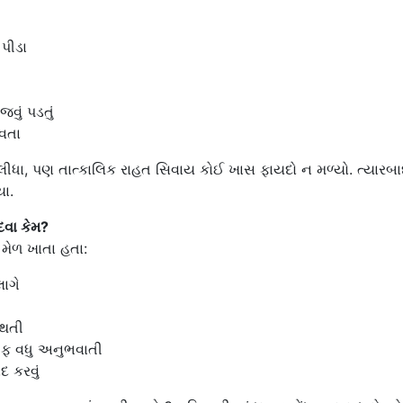
પીડા
વું પડતું
વતા
ીધા, પણ તાત્કાલિક રાહત સિવાય કોઈ ખાસ ફાયદો ન મળ્યો. ત્યારબ
યા.
દવા કેમ?
 મેળ ખાતા હતા:
ાગે
 થતી
ીફ વધુ અનુભવાતી
દ કરવું