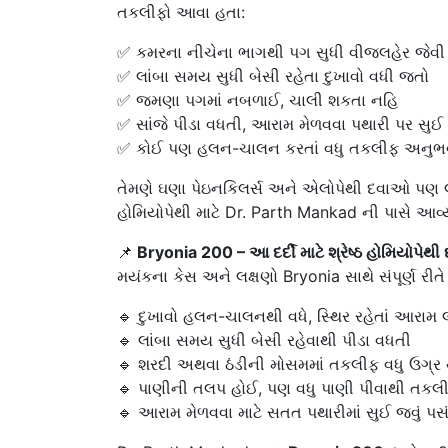
તકલીફો આવા હતા:
✅ કમરના નીચેના ભાગથી પગ સુધી વીજલહેર જેવી 
✅ લાંબા સમય સુધી બેસી રહેતા દુખાવો વધી જતો
✅ જમણા પગમાં નબળાઈ, ચાલી શકતા નહિ
✅ સાંજે પીડા વધતી, આરામ મેળવવા પથારી પર સુઈ જ
✅ કોઈ પણ હલન-ચાલન કરતાં વધુ તકલીફ અનુભ
તેમણે ઘણા પેઇનકિલર્સ અને એલોપેથી દવાઓ પણ લ
હોમિયોપેથી માટે Dr. Parth Mankad ની પાસે આવ્
📌
Bryonia 200 – આ દર્દી માટે શ્રેષ્ઠ હોમિયોપેથી 
મયંકના કેસ અને લક્ષણો Bryonia સાથે સંપૂર્ણ રીતે
🔹 દુખાવો હલન-ચાલનથી વધે, સ્થિર રહેતાં આરામ લ
🔹 લાંબા સમય સુધી બેસી રહેવાથી પીડા વધતી
🔹 શરદી અથવા ઠંડીની મોસમમાં તકલીફ વધુ ઉગ્ર
🔹 પાણીની તલપ હોઈ, પણ વધુ પાણી પીવાથી તકલ
🔹 આરામ મેળવવા માટે સતત પથારીમાં સુઈ જવું પસં