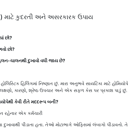
ઝણ) માટે કુદરતી અને અસરકારક ઉપાય
ાં છો?
ભવો છો?
ે હલન-ચાલનથી દુખાવો વધી જાય છે?
અને હોલિસ્ટિક હિલિંગમાં નિષ્ણાત છું. મારા અનુભવે સાયટિકા માટે હોમિયો
ષણો, કારણો, શ્રેષ્ઠ ઉપચાર અને એક સફળ કેસ પર પ્રકાશ પાડું છું.
િયોપેથી કેવી રીતે મદદરૂપ બની?
ડિત રહેનાર એક કર્મચારી
ના દુખાવાથી પીડાતા હતા. તેઓ મોટાભાગે ઓફિસમાં લંબાગો પીડાવતો. ત