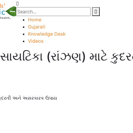
Home
Gujarati
Knowledge Desk
Videos
ો? સાયટિકા (રાંઝણ) માટે ક
ટે કુદરતી અને અસરકારક ઉપાય