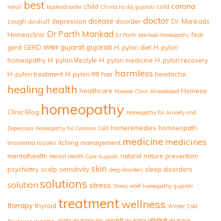
best
corona
child
cold
લક્ષણો
bipolardisorder
Chinta no ilaj gujarati
doctor
disease
cough
depression
disorder
Dr. Mankads
dandruff
Dr Parth Mankad
Homeoclinic
fear
Dr Parth Mankad Homeopathy
gujarat
gujarati
gerd
GERD उपचार
H. pylori diet
H. pylori
homeopathy
H. pylori lifestyle
H. pylori medicine
H. pylori recovery
harmless
H. pylori treatment
H. pylori दवा
hair
headache
healing
health
healthcare
Homeoe
Homeoe Clinic Ahmedabad
homeopathy
Clinic Blog
Homeopathy for Anxiety and
homeremedies
homoeopath
Depression
Homeopathy for Common Cold
medicine
medicines
insomnia
issues
itching
management
mentalhealth
natural
nature
prevention
Mental Health Care Gujarati
skin
psychiatry
scalp
sensitivity
sleep disorders
sleep diosrders
solutions
solution
stress
Stress relief homeopathy gujarati
treatment
wellness
therapy
thyroid
Winter Cold
worms
अल्सर का इलाज
एच. पाइलोरी का इलाज
एसिडिटी का इलाज