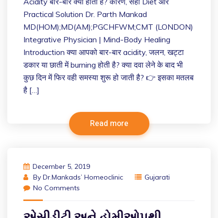
Acidity बार-बार क्यों होती है? कारण, सही Diet और
Practical Solution Dr. Parth Mankad
MD(HOM);MD(AM);PGCHFWM;CMT (LONDON)
Integrative Physician | Mind-Body Healing
Introduction क्या आपको बार-बार acidity, जलन, खट्टा
डकार या छाती में burning होती है? क्या दवा लेने के बाद भी
कुछ दिन में फिर वही समस्या शुरू हो जाती है? 👉 इसका मतलब
है […]
Read more
December 5, 2019
By
Dr.Mankads’ Homeoclinic
Gujarati
No Comments
એસીડીટી અને હોમીઓપથી