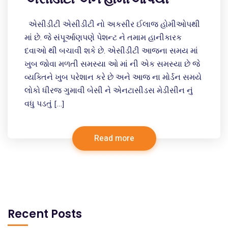
એસીડીટી એસીડીટી નો અકસીર ઈલાજ હોમીઓપથી
માં છે. જે સંપૂર્આણપણે પેશન્ટ ને તમામ હાનીકારક
દવાઓ થી બચાવી શકે છે. એસીડીટી આજના સમય માં
ખુબ જોવા મળતી સમસ્યા ઓ માં ની એક સમસ્યા છે જે
વ્યક્તિને ખુબ પરેશાન કરે છે અને આજ ના મોર્ડન સમયે
લોકો ધીરજ ગુમાવી બેસી ને એનટાસીડસ મેડીસીન નું
વધુ પડતું […]
Read more
Recent Posts