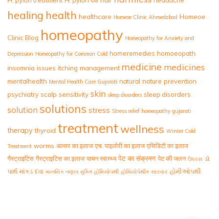
healing
health
healthcare
Homeoe
Homeoe Clinic Ahmedabad
homeopathy
Clinic Blog
Homeopathy for Anxiety and
homeremedies
homoeopath
Depression
Homeopathy for Common Cold
medicine
medicines
insomnia
issues
itching
management
mentalhealth
natural
nature
prevention
Mental Health Care Gujarati
skin
psychiatry
scalp
sensitivity
sleep disorders
sleep diosrders
solutions
solution
stress
Stress relief homeopathy gujarati
treatment
wellness
therapy
thyroid
Winter Cold
worms
अल्सर का इलाज
एच. पाइलोरी का इलाज
एसिडिटी का इलाज
Treatment
पेट का संक्रमण
गैस्ट्राइटिस
गैस्ट्राइटिस का इलाज
पाचन स्वास्थ्य
पेट की जलन
ડૉ.
ઉધરસ
પાર્થ માંકડ
દવા
હોમીઓપથી
માનસિક તણાવ મુક્તિ
હોમિયોપથી
હોમિયોપેથીક સારવાર