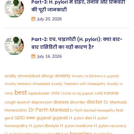
Part-3: H. pylori में डाइट, तनाव और रिकवरी
की पूरी जानकारी
July 20, 2026
Part-2: एच. पाइलोरी (H. pylori): क्या बार-
बार एसिडिटी का यही कारण है?
July 16, 2026
anxiety
acidity
ahmedabad
allergy
Anxiety na lakshano in gujarati
Anxiety treatment Ahmedabad
Anxiety Treatment with Homeopathy
Anxiety ના
best
corona
child
cold
લક્ષણો
bipolardisorder
Chinta no ilaj gujarati
doctor
disease
cough
depression
disorder
Dr. Mankads
dandruff
Dr Parth Mankad
Homeoclinic
fear
Dr Parth Mankad Homeopathy
gujarat
gujarati
gerd
GERD उपचार
H. pylori diet
H. pylori
homeopathy
H. pylori lifestyle
H. pylori medicine
H. pylori recovery
harmless
H. pylori treatment
H. pylori दवा
hair
headache