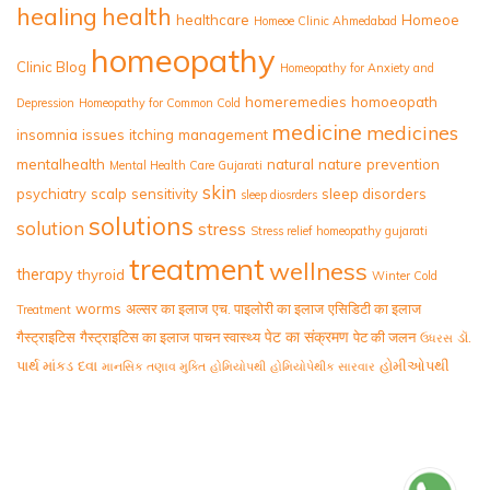
healing
health
healthcare
Homeoe
Homeoe Clinic Ahmedabad
homeopathy
Clinic Blog
Homeopathy for Anxiety and
homeremedies
homoeopath
Depression
Homeopathy for Common Cold
medicine
medicines
insomnia
issues
itching
management
mentalhealth
natural
nature
prevention
Mental Health Care Gujarati
skin
psychiatry
scalp
sensitivity
sleep disorders
sleep diosrders
solutions
solution
stress
Stress relief homeopathy gujarati
treatment
wellness
therapy
thyroid
Winter Cold
worms
अल्सर का इलाज
एच. पाइलोरी का इलाज
एसिडिटी का इलाज
Treatment
पेट का संक्रमण
गैस्ट्राइटिस
गैस्ट्राइटिस का इलाज
पाचन स्वास्थ्य
पेट की जलन
ડૉ.
ઉધરસ
પાર્થ માંકડ
દવા
હોમીઓપથી
માનસિક તણાવ મુક્તિ
હોમિયોપથી
હોમિયોપેથીક સારવાર