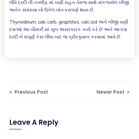
લીધે દરદી ની તક્લીફ માં ઘણી રાહત તેમજ સાથે સંકળાયેલ બીજી
અનેક સમસ્યા નો ઉકેલ ચોકકસપણે થાય છે.
Thyroidinum, calc carb, graphites, calc iod અને બીજી ઘણી
દવાઓ આ બીમારી માં ખુબ અસરકારક કાર્ય કરે છે અને આ દવા
દરદી ને સંપૂર્ણ કેસ લીધા બાદ જ પ્રીસ્ક્ર્યાબ કરવામાં આવે છે.
Previous Post
Newer Post
Leave A Reply