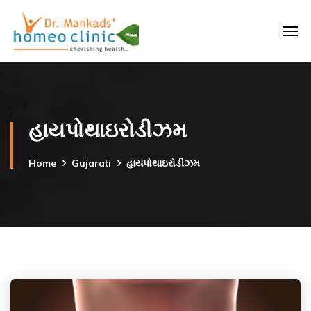
હાયપોથાઇરોડીઝમ
Home
Gujarati
હાયપોથાઇરોડીઝમ