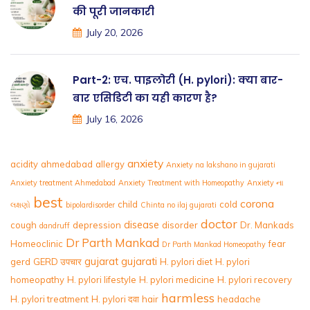
की पूरी जानकारी
July 20, 2026
Part-2: एच. पाइलोरी (H. pylori): क्या बार-
बार एसिडिटी का यही कारण है?
July 16, 2026
anxiety
acidity
ahmedabad
allergy
Anxiety na lakshano in gujarati
Anxiety treatment Ahmedabad
Anxiety Treatment with Homeopathy
Anxiety ના
best
corona
child
cold
લક્ષણો
bipolardisorder
Chinta no ilaj gujarati
doctor
disease
cough
depression
disorder
Dr. Mankads
dandruff
Dr Parth Mankad
Homeoclinic
fear
Dr Parth Mankad Homeopathy
gujarat
gujarati
gerd
GERD उपचार
H. pylori diet
H. pylori
homeopathy
H. pylori lifestyle
H. pylori medicine
H. pylori recovery
harmless
H. pylori treatment
H. pylori दवा
hair
headache