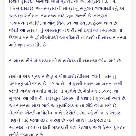
સ્થિત હોય છે. જેમાંથી ખાસ પ્રકાર ના અંતસ્ત્રાવ T3, T4,
TSH થાય છે. અંતસ્ત્રાવ ની માત્રા નું સંતુલન જળવાયી રહે એ
આપણા શરીર ના સ્વાસ્થ્ય માટે ખુબ જરૂરી છે. કારણકે
ચયાપચય ની ક્રિયાઓનું નિયમન આ સ્ત્રાવ હેઠળ થાય છે
જેથી આ સ્ત્રાવ નું અસમતુલન શરીર માં ઘણી બધી સમસ્યા નો
ઉદભવ કરે છે. હોમીઓપથી આ બીમારી ના દરદી ની સારવાર કરવા
માટે ખુબ અકસીર છે.
સામાન્ય રીતે બે પ્રકાર ની થાયરોઇડ ની સમસ્યા જોવા મળે છે.
તેમાંનો એક પ્રકાર છે હાયપોથાયરોઈડીસમ. જેમાં TSH નું
પ્રમાણ વધી જાય છે. T3 અને T4 પુરતી માત્રા માં બનતા નથી
જેથી અનેક તકલીફ શરીર માં પ્રવેશે છે. મેડીકલ સાયન્સ ના
મુજબ, આ બીમારી ને ઇમ્યુન ડિસીસ ની કક્ષા માં મૂકવામાં આવે છે.
આ સમસ્યા મોટા ભાગે આનુંવાન્શિકતા ના લીધે જોવા મળે છે.
કેટલીક એન્ટીબાયોટીક અને સ્ટેરોઈડ દવા ઓ ની આડ અસર
પણ તે માટે જવાબદાર કારણ છે અને સાથે લાઈફસ્ટાઇલ,
સ્વાસ્થ્ય ને લઇ ને થતી બેદરકારી પણ કેટલાક અંશે રિસ્ક ફેકટર
તરીકે જવાબદાર છે.