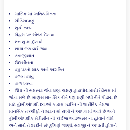
માસિક માં અનિયમિતતા
ચીડિયાપણું
સુકી ત્વચા
ચેહરા પર સોજા દેખાવા
સ્નાયુ માં દુખાવો
સાંધા જકડાઈ જવા
કબજીયાત
ઉદાસીનતા
વધુ પડતો થાક અને અશક્તિ
વજન વધવું
વાળ ખરવા
ઊંઘ ની સમસ્યા જેવા ઘણા લક્ષણ હાયપોથાયરોઈડીસમ માં
જોવા મળે છે. માણસ માનસિક રીતે પણ ઘણી બધી રીતે પીડાય છે
માટે હોમીઓપથી દવાઓ કાયમ વ્યક્તિ ની શારીરિક તેમજ
માનસિક તકલીફો ને ધ્યાન માં રાખી ને આપવામાં આવે છે અને
હોમીઓપથીક મેડીસીન ની કોઈજ આડઅસર ના હોવાને લીધે
અને સાથે તે દરદીને સંપૂર્ણપણે જાણી, સમજી ને અપાતી હોવાને