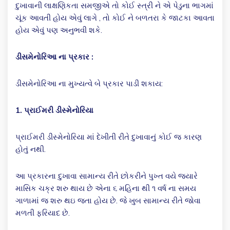
દુખાવાની લાક્ષણિકતા સમજીએ તો કોઈ સ્ત્રી ને એ પેડુના ભાગમાં
ચૂંક આવતી હોય એવું લાગે , તો કોઈ ને બળતરા કે જાટકા આવતા
હોય એવું પણ અનુભવી શકે.
ડીસમેનોરિઆ ના પ્રકાર :
ડીસમેનોરિઆ ના મુખ્યત્વે બે પ્રકાર પાડી શકાય:
1. પ્રાઈમરી ડીસ્મેનોરિયા
પ્રાઈમરી ડીસ્મેનોરિયા માં દેખીતી રીતે દુખાવાનું કોઈ જ કારણ
હોતું નથી.
આ પ્રકારના દુખાવા સામાન્ય રીતે છોકરીને પુખ્ત વયે જયારે
માસિક ચક્ર શરુ થાય છે એના ૬ મહિના થી ૧ વર્ષ ના સમય
ગાળામાં જ શરુ થઇ જતા હોય છે. જે ખુબ સામાન્ય રીતે જોવા
મળતી ફરિયાદ છે.