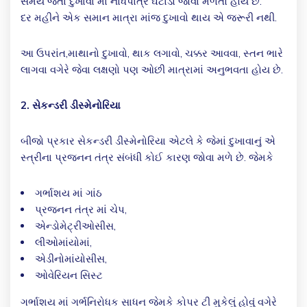
સમય જતા દુખાવા માં નોંધપાત્ર ઘટાડો જોવા મળતો હોય છે.
દર મહીને એક સમાન માત્રા માંજ દુખાવો થાય એ જરૂરી નથી.
આ ઉપરાંત,માથાનો દુખાવો, થાક લગાવો, ચક્કર આવવા, સ્તન ભારે
લાગવા વગેરે જેવા લક્ષણો પણ ઓછી માત્રામાં અનુભવતા હોય છે.
2. સેકન્ડરી ડીસ્મેનોરિયા
બીજો પ્રકાર સેકન્ડરી ડીસ્મેનોરિયા એટલે કે જેમાં દુખાવાનું એ
સ્ત્રીના પ્રજનન તંત્ર સંબંધી કોઈ કારણ જોવા મળે છે. જેમકે
ગર્ભાશય માં ગાંઠ
પ્રજનન તંત્ર માં ચેપ,
એન્ડોમેટ્રીઓસીસ,
લીઓમાંયોમાં,
એડીનોમાંયોસીસ,
ઓવેરિયન સિસ્ટ
ગર્ભાશય માં ગર્ભનિરોધક સાધન જેમકે કોપર ટી મુકેલું હોવું વગેરે