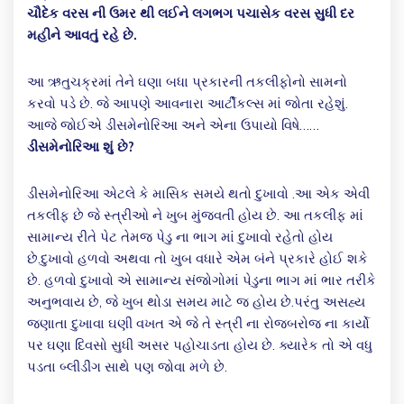
ચૌદેક વરસ ની ઉમર થી લઈને લગભગ પચાસેક વરસ સુધી દર
મહીને આવતું રહે છે.
આ ઋતુચક્રમાં તેને ઘણા બધા પ્રકારની તકલીફોનો સામનો
કરવો પડે છે. જે આપણે આવનારા આર્ટીકલ્સ માં જોતા રહેશું.
આજે જોઈએ ડીસમેનોરિઆ અને એના ઉપાયો વિષે……
ડીસમેનોરિઆ શું છે?
ડીસમેનોરિઆ એટલે કે માસિક સમયે થતો દુખાવો .આ એક એવી
તકલીફ છે જે સ્ત્રીઓ ને ખુબ મુંજવતી હોય છે. આ તકલીફ માં
સામાન્ય રીતે પેટ તેમજ પેડુ ના ભાગ માં દુખાવો રહેતો હોય
છે.દુખાવો હળવો અથવા તો ખુબ વધારે એમ બંને પ્રકારે હોઈ શકે
છે. હળવો દુખાવો એ સામાન્ય સંજોગોમાં પેડુના ભાગ માં ભાર તરીકે
અનુભવાય છે, જે ખુબ થોડા સમય માટે જ હોય છે.પરંતુ અસહ્ય
જણાતા દુખાવા ઘણી વખત એ જે તે સ્ત્રી ના રોજબરોજ ના કાર્યો
પર ઘણા દિવસો સુધી અસર પહોચાડતા હોય છે. ક્યારેક તો એ વધુ
પડતા બ્લીડીંગ સાથે પણ જોવા મળે છે.