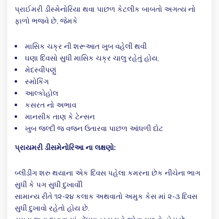
પ્રાઈમરી ડીસ્મેનોરિયા થવા પાછળ કેટલીક બાબતો અગત્ય નો
ફાળો ભજવે છે, જેમકે
માસિક ચક્ર ની શરૂઆત ખુબ વહેલી થવી
ઘણા દિવસો સુધી માસિક ચક્ર ચાલુ રહેતું હોય,
મેદસ્વીપણું
સ્મોકિંગ
આલ્કોહોલ
કસરત નો અભાવ
માનસીક તાણ કે ટેન્સન
ખુબ જલ્દી જ વજન ઉતારવા પાછળ આંધળી દોટ
પ્રાયમરી ડીસમેનોરિઆ ના લક્ષણો:
બ્લીડીંગ શરુ થયાના એક દિવસ પહેલા કમરના છેક નીચેના ભાગ
સુધી કે પગ સુધી દુખાવોી
સામાન્ય રીતે ૧૨-૨૪ કલાક અથવાતો અમુક કેસ માં ૨-૩ દિવસ
સુધી દુખાવો રહેતો હોય છે.