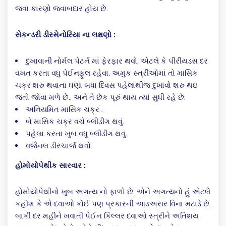
જવા કારણો જવાબદાર હોય છે.
સેકન્ડરી ડીસ્મેનોરિયા ના લક્ષણો :
દુખાવાની નોર્મલ પેટર્ન માં ફેરફાર થવો, એટલે કે પીરીયડસ દર
વખત કરતા વધુ પેઈનફુલ રહેવા. અમુક સ્ત્રીઓમાં તો માસિક
ચક્ર શરુ થવાના ઘણા બધા દિવસ પહેલાથીજ દુખાવો શરુ થઇ
જતો જોવા મળે છે., અને તે છેક પૂરું થાય ત્યાં સુધી રહે છે.
અનિયમિત માસિક ચક્ર .
બે માસિક ચક્ર વચે બ્લીડીંગ થવું.
પહેલા કરતા ખુબ વધુ બ્લીડીંગ થવું.
વજૈનલ ડીસ્ચાર્જ થવો.
હોમોયોપેથીક સારવાર :
હોમોયોપેથીનો ખુબ અગત્ય નો ફાળો છે. એને અગત્યનો હું એટલે
કહીશ કે એ દવાઓ કોઈ પણ પ્રકારની આડઅસર વિના મટાડે છે.
બાકી દર મહીને ખવાતી પેઈન કિલ્લર દવાઓ સ્ત્રીને અતિશય