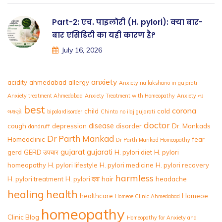
Part-2: एच. पाइलोरी (H. pylori): क्या बार-
बार एसिडिटी का यही कारण है?
July 16, 2026
anxiety
acidity
ahmedabad
allergy
Anxiety na lakshano in gujarati
Anxiety treatment Ahmedabad
Anxiety Treatment with Homeopathy
Anxiety ના
best
corona
child
cold
લક્ષણો
bipolardisorder
Chinta no ilaj gujarati
doctor
disease
cough
depression
disorder
Dr. Mankads
dandruff
Dr Parth Mankad
Homeoclinic
fear
Dr Parth Mankad Homeopathy
gujarat
gujarati
gerd
GERD उपचार
H. pylori diet
H. pylori
homeopathy
H. pylori lifestyle
H. pylori medicine
H. pylori recovery
harmless
H. pylori treatment
H. pylori दवा
hair
headache
healing
health
healthcare
Homeoe
Homeoe Clinic Ahmedabad
homeopathy
Clinic Blog
Homeopathy for Anxiety and