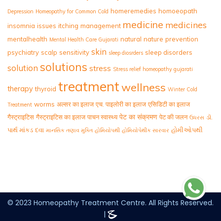
homeremedies
homoeopath
Depression
Homeopathy for Common Cold
medicine
medicines
insomnia
issues
itching
management
mentalhealth
natural
nature
prevention
Mental Health Care Gujarati
skin
psychiatry
scalp
sensitivity
sleep disorders
sleep diosrders
solutions
solution
stress
Stress relief homeopathy gujarati
treatment
wellness
therapy
thyroid
Winter Cold
worms
अल्सर का इलाज
एच. पाइलोरी का इलाज
एसिडिटी का इलाज
Treatment
पेट का संक्रमण
गैस्ट्राइटिस
गैस्ट्राइटिस का इलाज
पाचन स्वास्थ्य
पेट की जलन
ડૉ.
ઉધરસ
પાર્થ માંકડ
દવા
હોમીઓપથી
માનસિક તણાવ મુક્તિ
હોમિયોપથી
હોમિયોપેથીક સારવાર
© 2023 Homeopathy Treatment Centre. All Rights Reserved.
|