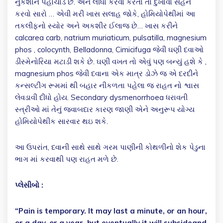
નુકશાન પહોચાડે છે. એને લીધા કરવા કરતા તો દુખાવો સહન
કરવો સારો … એવી મરી ખાસ સલાહ જોકે, હોમિયોપેથીમાં આ
તકલીફનો સ્યોર અને અકશીર ઈલાજ છે… ખાસ કરીને
calcarea carb, natrium muriaticum, pulsatilla, magnesium
phos , colocynth, Belladonna, Cimicifuga જેવી ઘણી દવાઓ
ડીસ્મેનોરિયા મટાડી શકે છે. ઘણી વખત તો એવું પણ બન્યું હશે કે ,
magnesium phos જેવી દવાના એક માત્ર ડોઝે જ એ દરદીને
કન્સલ્ટીંગ રૂમમાં થી બહાર નીકળતા પહેલા જ રાહત નો શ્વાસ
લેવડાવી દીધો હોય. Secondary dysmenorrhoea ધરાવતી
સ્ત્રીઓ માં તેનું જવાબદાર કારણ જાણી એને અનુરૂપ યોગ્ય
હોમિયોપેથીક સારવાર થઇ શકે.
આ ઉપરાંત, દવાની સાથે સાથે ગરમ પાણીની કોથળીનો શેક પેડુના
ભાગ માં કરવાથી પણ રાહત મળે છે.
પ્લેસીબો :
“Pain is temporary. It may last a minute, or an hour,
or a day, or a year, but eventually it will subsideand