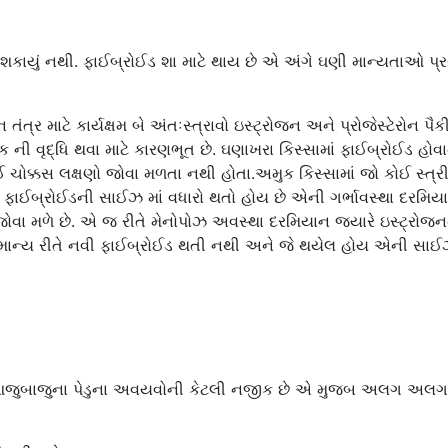
શકાયું નથી. ફાઈબ્રોઈડ શા માટે થાય છે એ અંગે ઘણી માન્યતાઓ પ
ંત્ર માટે કાર્યક્ષમ બે અંતઃસ્ત્રાવો ઇસ્ટ્રોજન અને પ્રોજેસ્ટેરોન પૈક
ંક ની વૃદ્ધિ થવા માટે કારણભૂત છે. ઘણાખરા કિસ્સામાં ફાઈબ્રોઈડ હોવ
ચોક્કસ લક્ષણો જોવા મળતા નથી હોતા.અમુક કિસ્સામાં જો કોઈ સ્ત્રી
ફાઈબ્રોઈડની સાઈઝ માં વધારો થતો હોય છે એની ગર્ભાવસ્થા દરમિયાન
ા મળે છે. એ જ રીતે મેનોપોઝ અવસ્થા દરમિયાન જયારે ઇસ્ટ્રોજનન
સામાન્ય રીતે નવી ફાઈબ્રોઈડ થતી નથી અને જે થયેલ હોય એની સાઈ
એ આજુબાજુના પેડુના અવયવોની કેટલી નજીક છે એ મુજબ અલગ અલગ