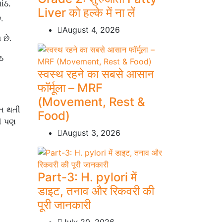
ાંઠ.
Liver को हल्के में ना लें
.
August 4, 2026
 છે.
ઠ
स्वस्थ रहने का सबसे आसान
फॉर्मूला – MRF
(Movement, Rest &
સિત થતી
Food)
ટી પણ
August 3, 2026
Part-3: H. pylori में
डाइट, तनाव और रिकवरी की
पूरी जानकारी