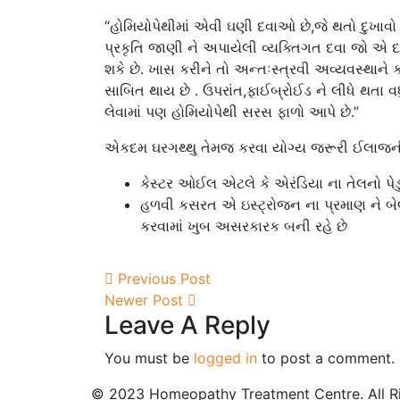
“હોમિયોપેથીમાં એવી ઘણી દવાઓ છે,જે થતો દુખાવો 
પ્રકૃતિ જાણી ને અપાયેલી વ્યક્તિગત દવા જો એ દ
શકે છે. ખાસ કરીને તો અન્તઃસ્ત્રવી અવ્યવસ્થ
સાબિત થાય છે . ઉપરાંત,ફાઈબ્રોઈડ ને લીધે થતા વ
લેવામાં પણ હોમિયોપેથી સરસ ફાળો આપે છે.”
એકદમ ઘરગથ્થુ તેમજ કરવા યોગ્ય જરૂરી ઈલાજની
કેસ્ટર ઓઈલ એટલે કે એરંડિયા ના તેલનો પે
હળવી કસરત એ ઇસ્ટ્રોજન ના પ્રમાણ ને બેલ
કરવામાં ખુબ અસરકારક બની રહે છે
Previous Post
Newer Post
Leave A Reply
You must be
logged in
to post a comment.
© 2023 Homeopathy Treatment Centre. All Ri