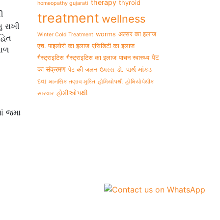
therapy
thyroid
homeopathy gujarati
ી
treatment
wellness
ુ રાખી
worms
अल्सर का इलाज
Winter Cold Treatment
હિત
एच. पाइलोरी का इलाज
एसिडिटी का इलाज
ભાળ
पेट
गैस्ट्राइटिस
गैस्ट्राइटिस का इलाज
पाचन स्वास्थ्य
का संक्रमण
पेट की जलन
ડૉ. પાર્થ માંકડ
ઉધરસ
દવા
માનસિક તણાવ મુક્તિ
હોમિયોપથી
હોમિયોપેથીક
હોમીઓપથી
સારવાર
ાં જમા