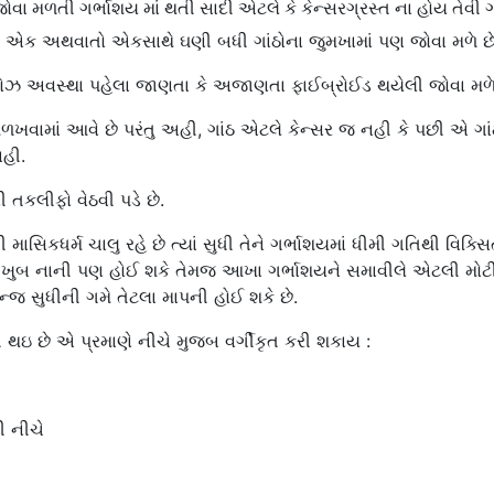
ા મળતી ગર્ભાશય માં થતી સાદી એટલે કે કેન્સરગ્રસ્ત ના હોય તેવી ગ
.જે એક અથવાતો એકસાથે ઘણી બધી ગાંઠોના જુમખામાં પણ જોવા મળે છે
ોપોઝ અવસ્થા પહેલા જાણતા કે અજાણતા ફાઈબ્રોઈડ થયેલી જોવા મળે
ખવામાં આવે છે પરંતુ અહી, ગાંઠ એટલે કેન્સર જ નહી કે પછી એ ગાં
નહી.
ણી તકલીફો વેઠવી પડે છે.
ી માસિકધર્મ ચાલુ રહે છે ત્યાં સુધી તેને ગર્ભાશયમાં ધીમી ગતિથી વિક્
ે, એ ખુબ નાની પણ હોઈ શકે તેમજ આખા ગર્ભાશયને સમાવીલે એટલી મો
ન્જ સુધીની ગમે તેટલા માપની હોઈ શકે છે.
 થઇ છે એ પ્રમાણે નીચે મુજબ વર્ગીકૃત કરી શકાય :
ી નીચે