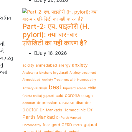
July 20, 2026
્રચલિત
Part-2: एच. पाइलोरी (H.
pylori): क्या बार-बार
ી
एसिडिटी का यही कारण है?
ાની
ને
July 16, 2026
,પરંતુ
ું
anxiety
acidity
ahmedabad
allergy
ઝમાં
Anxiety na lakshano in gujarati
Anxiety treatment
Ahmedabad
Anxiety Treatment with Homeopathy
best
child
Anxiety ના લક્ષણો
bipolardisorder
corona
cold
cough
Chinta no ilaj gujarati
disease
depression
disorder
dandruff
doctor
Dr
Dr. Mankads Homeoclinic
Parth Mankad
Dr Parth Mankad
gujarat
fear
gerd
GERD उपचार
Homeopathy
gujarati
H. pylori diet
H. pylori