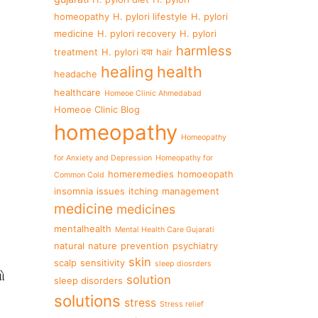
homeopathy
H. pylori lifestyle
H. pylori
medicine
H. pylori recovery
H. pylori
harmless
treatment
H. pylori दवा
hair
healing
health
headache
healthcare
Homeoe Clinic Ahmedabad
Homeoe Clinic Blog
homeopathy
Homeopathy
for Anxiety and Depression
Homeopathy for
homeremedies
homoeopath
Common Cold
insomnia
issues
itching
management
medicine
medicines
mentalhealth
Mental Health Care Gujarati
natural
nature
prevention
psychiatry
skin
scalp
sensitivity
sleep diosrders
ો
solution
sleep disorders
solutions
stress
Stress relief