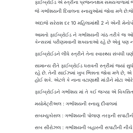
ફાઈબ્રોઈડ એ સ્ત્રીના પ્રજનનક્ષમ સમયગાળામાં જોવ
જે ગર્ભાશયની દિવાલના સ્નાયુઓમાં જોવા મળે છે
અંદાજે સરેરાશ દર 10 મહિલામાંથી 2 ને એની મેન
આમતો ફાઈબ્રોઈડ ને ગર્ભાશયની ગાંઠ તરીકે જ ઓળ
કેન્સરમાં પરીણમવાની શક્યતાઓ રહે છે એવું પણ 
ફાઈબ્રોઈડને લીધે સ્ત્રીને તેના સ્વાસ્થ્ય સંબંધી ઘ
સામાન્ય રીતે ફાઈબ્રોઈડ ધરાવતી સ્ત્રીમાં જ્યાં સુધ
રહે છે. તેની સાઈઝમાં ખુબ ભિન્નતા જોવા મળે છ
હોઈ શકે. એટલે કે નાના વટાણાથી માંડીને મોટા ઓરે
ફાઈબ્રોઈડને ગર્ભાશય માં તે કઈ જગ્યા એ વિકસિત
મયોમેટ્રીઅલ : ગર્ભાશયની સ્નાયુ દીવાલમાં
સબમ્યુકોસલ : ગર્ભાશયની પોલાણ તરફની સપાટીન
સબ સીરોઝલ : ગર્ભાશયની બહારની સપાટીની નીચે