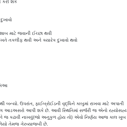
 કરી શકે
દુખાવો
ેશાબ માટે જવાની ઈચ્છા થવી
તે તકલીફ થવી અને ક્યારેક દુખાવો થવો
િમિઆ
ન્યો. ઉપરાંત, ફાઈબ્રોઈડની વૃદ્ધિને કાબુમાં રાખવા માટે અપાતી
 આડઅસરો આપી શકે છે. આવી સ્થિતિમાં સર્જરી જ એનો રહ્યોસહ્ય
ય ને જ કઢાવી નાખવું(જો અનુકુળ હોય તો) એવો નિર્ણય આજ કાલ ખુબ
િયો તેમજ ગેરવ્યાજબી છે.