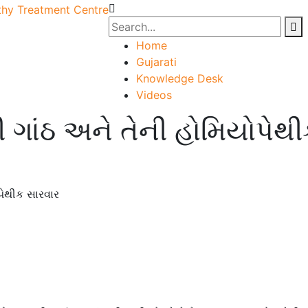
Home
Gujarati
Knowledge Desk
Videos
ી ગાંઠ અને તેની હોમિયોપેથ
પેથીક સારવાર