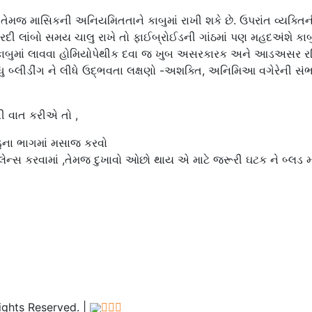
તેમજ માસિકની અનિયમિતતાને કાબુમાં રાખી શકે છે. ઉપરાંત વ્યક્તિન
રદી લાંબો સમય ચાલુ રાખે તો ફાઈબ્રોઈડની ગાંઠમાં પણ મહદઅંશે કાબ
ાને કાબુમાં લાવવા હોમિયોપેથીક દવા જ ખુબ અસરકારક અને આડઅસર ર
ધુ બ્લીડીંગ ને લીધે ઉદ્ભવતા લક્ષણો -અશક્તિ, અનિમિઆ વગેરેની સં
 વાત કરીએ તો ,
ડુના ભાગમાં મસાજ કરવો
ેન્સ કરવામાં ,તેમજ દુખાવો ઓછો થાય એ માટે જરૂરી ઘટક ને બ્લડ મ
ghts Reserved. |