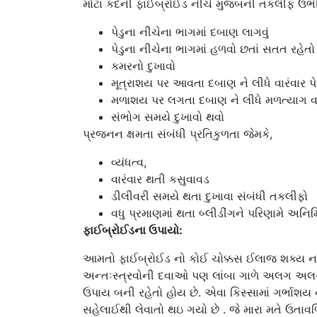
મોટા કદની ફાઈબ્રોઈડ નીચે મુજબની તકલીફ ઉભી
પેડુના નીચેના ભાગમાં દબાણ લાગવું
પેડુના નીચેના ભાગમાં હળવો છતાં સતત રહેતો 
કમરનો દુખાવો
મૂત્રાશય પર આવતા દબાણ ને લીધે વારંવાર પ
મળાશય પર લગતા દબાણ ને લીધે મળત્યાગ વખ
સંભોગ સમયે દુખાવો થવો
પ્રજનન ક્ષમતા સંબંધી પ્રતિકુળતા જેમકે,
વ્યંધત્વ,
વારંવાર થતી કસુવાવડ
ડીલીવરી સમયે થતા દુખાવા સંબંધી તકલીફો
વધુ પ્રમાણમાં થતા બ્લીડીંગને પરિણામે અન
ફાઈબ્રોઈડના ઉપાયો:
આમતો ફાઈબ્રોઈડ નો કોઈ ચોક્કસ ઈલાજ શક્ય નથી બ
અન્તઃસ્ત્રવોની દવાઓ પણ લાંબા ગાળે અલગ અલગ
ઉપાય બની રહેતો હોય છે. એવા કિસ્સામાં ગર્ભાશ
સહેલાઈથી લેવાતો થઇ ગયો છે . જે મારા મતે ઉતાવળ