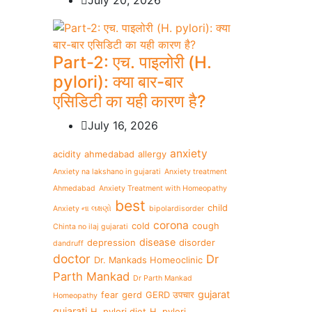
July 20, 2026
Part-2: एच. पाइलोरी (H.
pylori): क्या बार-बार
एसिडिटी का यही कारण है?
July 16, 2026
anxiety
acidity
ahmedabad
allergy
Anxiety na lakshano in gujarati
Anxiety treatment
Ahmedabad
Anxiety Treatment with Homeopathy
best
child
Anxiety ના લક્ષણો
bipolardisorder
corona
cold
cough
Chinta no ilaj gujarati
disease
depression
disorder
dandruff
doctor
Dr
Dr. Mankads Homeoclinic
Parth Mankad
Dr Parth Mankad
gujarat
fear
gerd
GERD उपचार
Homeopathy
gujarati
H. pylori diet
H. pylori