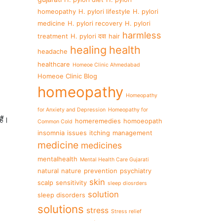
homeopathy
H. pylori lifestyle
H. pylori
medicine
H. pylori recovery
H. pylori
harmless
treatment
H. pylori दवा
hair
healing
health
headache
healthcare
Homeoe Clinic Ahmedabad
Homeoe Clinic Blog
homeopathy
Homeopathy
for Anxiety and Depression
Homeopathy for
ैं।
homeremedies
homoeopath
Common Cold
insomnia
issues
itching
management
medicine
medicines
mentalhealth
Mental Health Care Gujarati
natural
nature
prevention
psychiatry
skin
scalp
sensitivity
sleep diosrders
solution
sleep disorders
solutions
stress
Stress relief