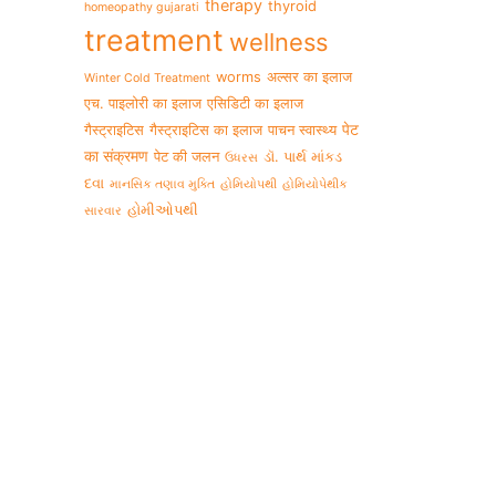
therapy
thyroid
homeopathy gujarati
treatment
wellness
worms
अल्सर का इलाज
Winter Cold Treatment
एच. पाइलोरी का इलाज
एसिडिटी का इलाज
पेट
गैस्ट्राइटिस
गैस्ट्राइटिस का इलाज
पाचन स्वास्थ्य
का संक्रमण
पेट की जलन
ડૉ. પાર્થ માંકડ
ઉધરસ
દવા
માનસિક તણાવ મુક્તિ
હોમિયોપથી
હોમિયોપેથીક
હોમીઓપથી
સારવાર