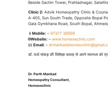
Beside Sachin Tower, Prahladnagar, Satelli
Clinic 2:
Advik Homeopathy Clinic & Counse
A-405, Sun South Trade, Opposite Bopal Pol
Gala Gymkhana Road, South Bopal, Ahmeda
📱
Mobile:
–
97377 36999
🌐
Website:
–
www.homeoeclinic.com
📧
Email:
–
drmankadshomeoclinic@gmail.
डॉ. पार्थ मांकड़ की विशेषज्ञ सलाह से अपने स्वास्थ्य को प
Dr. Parth Mankad
Homeopathy Consultant,
Homeoeclinic