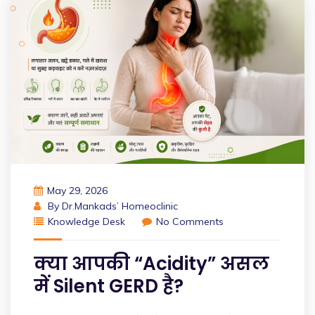
May 29, 2026
By
Dr.Mankads’ Homeoclinic
Knowledge Desk
No Comments
क्या आपकी “Acidity” असल
में Silent GERD है?