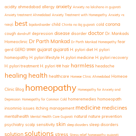
anxiety
acidity
ahmedabad
allergy
Anxiety na lakshano in gujarati
Anxiety treatment Ahmedabad
Anxiety Treatment with Homeopathy
Anxiety ના
best
corona
child
cold
લક્ષણો
bipolardisorder
Chinta no ilaj gujarati
doctor
disease
cough
depression
disorder
Dr. Mankads
dandruff
Dr Parth Mankad
Homeoclinic
fear
Dr Parth Mankad Homeopathy
gujarat
gujarati
gerd
GERD उपचार
H. pylori diet
H. pylori
homeopathy
H. pylori lifestyle
H. pylori medicine
H. pylori recovery
harmless
H. pylori treatment
H. pylori दवा
hair
headache
healing
health
healthcare
Homeoe
Homeoe Clinic Ahmedabad
homeopathy
Clinic Blog
Homeopathy for Anxiety and
homeremedies
homoeopath
Depression
Homeopathy for Common Cold
medicine
medicines
insomnia
issues
itching
management
mentalhealth
natural
nature
prevention
Mental Health Care Gujarati
skin
psychiatry
scalp
sensitivity
sleep disorders
sleep diosrders
solutions
solution
stress
Stress relief homeopathy gujarati